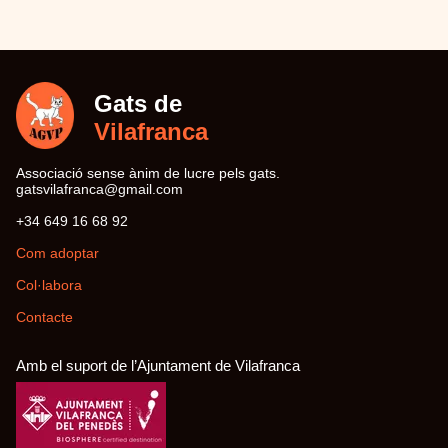
Gats de
Vilafranca
Associació sense ànim de lucre pels gats.
moc.liamg@acnarfalivstag
29 86 61 946 43+
Com adoptar
Col·labora
Contacte
Amb el suport de l’Ajuntament de Vilafranca