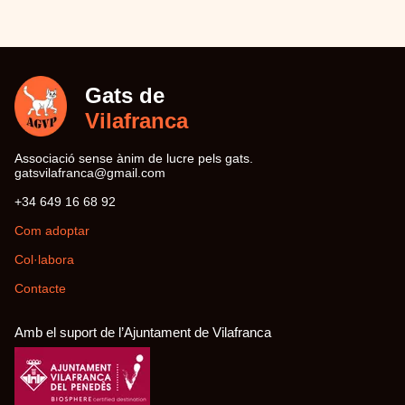
Gats de
Vilafranca
Associació sense ànim de lucre pels gats.
moc.liamg@acnarfalivstag
29 86 61 946 43+
Com adoptar
Col·labora
Contacte
Amb el suport de l’Ajuntament de Vilafranca