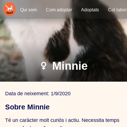
Qui som
Com adoptar
Adoptats
Col·labo
Minnie
Data de neixement:
1/9/2020
Sobre Minnie
Té un caràcter molt curiós i actiu. Necessita temps