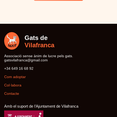
Gats de
Vilafranca
Associació sense ànim de lucre pels gats.
moc.liamg@acnarfalivstag
29 86 61 946 43+
Com adoptar
Col·labora
Contacte
Amb el suport de l’Ajuntament de Vilafranca