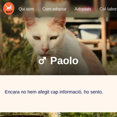
Qui som
Com adoptar
Adoptats
Col·labo
Paolo
Encara no hem afegit cap informació, ho sento.